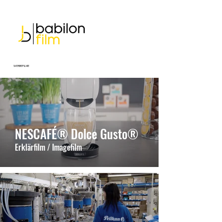
WERBEFILME
NESCAFÉ® Dolce Gusto®
Erklärfilm / Imagefilm