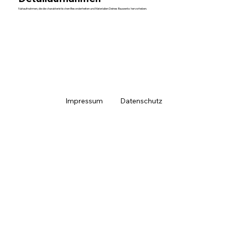
Nahaufnahmen, die die charakteristischen Besonderheiten und Materialien Deines Bauwerks hervorheben.
Impressum
Datenschutz