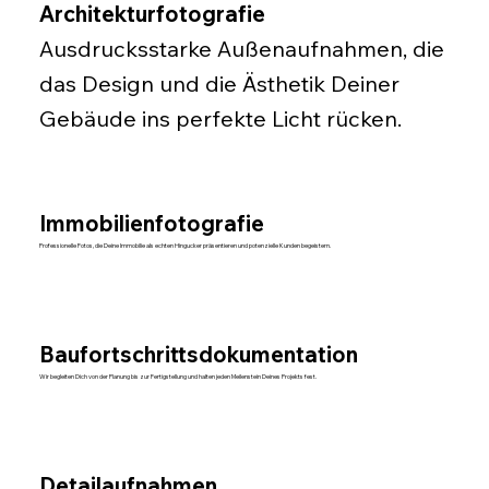
Architekturfotografie
Ausdrucksstarke Außenaufnahmen, die
das Design und die Ästhetik Deiner
Gebäude ins perfekte Licht rücken.
Immobilienfotografie
Professionelle Fotos, die Deine Immobilie als echten Hingucker präsentieren und potenzielle Kunden begeistern.
Baufortschrittsdokumentation
Wir begleiten Dich von der Planung bis zur Fertigstellung und halten jeden Meilenstein Deines Projekts fest.
Detailaufnahmen