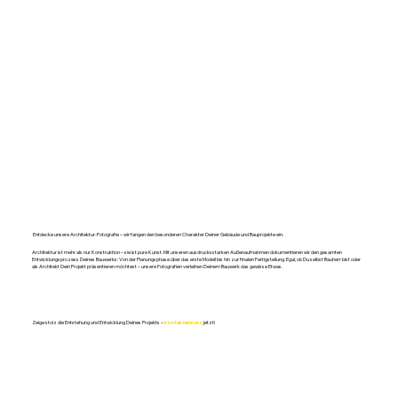
Entdecke unsere Architektur-Fotografie – wir fangen den besonderen Charakter Deiner Gebäude und Bauprojekte ein.
Architektur ist mehr als nur Konstruktion – sie ist pure Kunst. Mit unseren ausdrucksstarken Außenaufnahmen dokumentieren wir den gesamten
Entwicklungsprozess Deines Bauwerks: Von der Planungsphase über das erste Modell bis hin zur finalen Fertigstellung. Egal, ob Du selbst Bauherr bist oder
als Architekt Dein Projekt präsentieren möchtest – unsere Fotografien verleihen Deinem Bauwerk das gewisse Etwas.
Zeige stolz die Entstehung und Entwicklung Deines Projekts –
kontaktiere uns
jetzt!